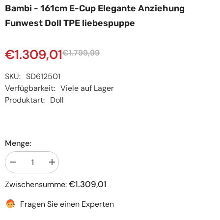
Bambi - 161cm E-Cup Elegante Anziehung
Funwest Doll TPE liebespuppe
€1.309,01
€1.799,99
SKU:
SD612501
Verfügbarkeit:
Viele auf Lager
Produktart:
Doll
Menge:
Menge
Menge
verringern
erhöhen
für
für
€1.309,01
Zwischensumme:
Bambi
Bambi
-
-
161cm
161cm
Fragen Sie einen Experten
E-
E-
Cup
Cup