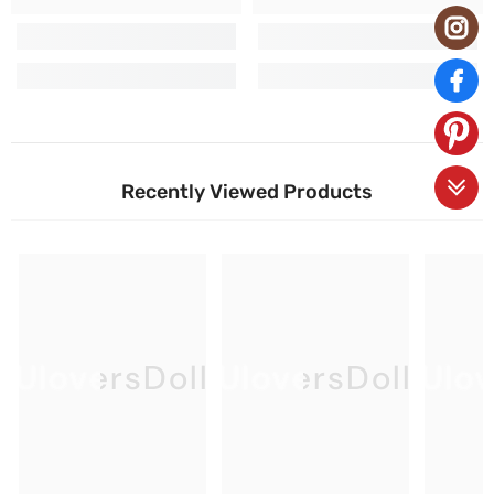
Recently Viewed Products
UloversDoll
UloversDoll
Ulov