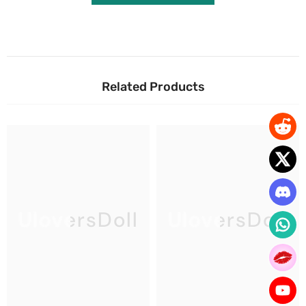
Related Products
UloversDoll
UloversDoll