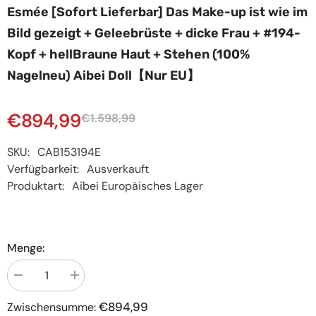
Esmée [Sofort Lieferbar] Das Make-up ist wie im
Bild gezeigt + Geleebrüste + dicke Frau + #194-
Kopf + hellBraune Haut + Stehen (100%
Nagelneu) Aibei Doll【Nur EU】
€894,99
€1.598,99
SKU:
CAB153194E
Verfügbarkeit:
Ausverkauft
Produktart:
Aibei Europäisches Lager
Menge:
Menge
Menge
verringern
erhöhen
für
für
€894,99
Zwischensumme:
Esmée
Esmée