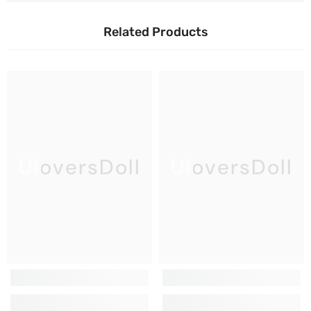
Related Products
UloversDoll
UloversDoll