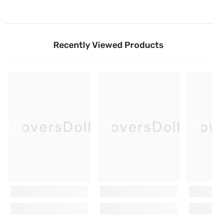
Recently Viewed Products
UloversDoll
UloversDoll
Ulov