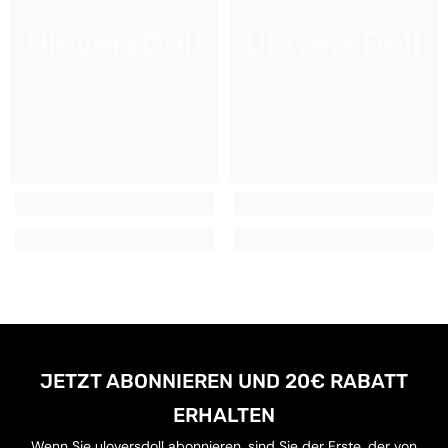
UloversDoll
UloversDoll
JETZT ABONNIEREN UND 20€ RABATT
ERHALTEN
Wenn Sie uloversdoll abonnieren, sind Sie der Erste, der von