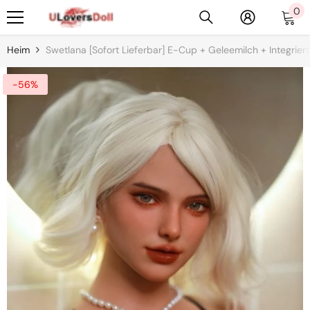
0
0
Zum Inhalt Springen
Ar
Heim
Swetlana [Sofort Lieferbar] E-Cup + Geleemilch + Integrier
-56%