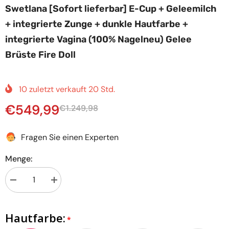
Swetlana [Sofort lieferbar] E-Cup + Geleemilch
+ integrierte Zunge + dunkle Hautfarbe +
integrierte Vagina (100% Nagelneu) Gelee
Brüste Fire Doll
10
zuletzt verkauft
20
Std.
€549,99
€1.249,98
Fragen Sie einen Experten
Menge:
Menge
Menge
verringern
erhöhen
für
für
Swetlana
Swetlana
Hautfarbe:
[Sofort
[Sofort
lieferbar]
lieferbar]