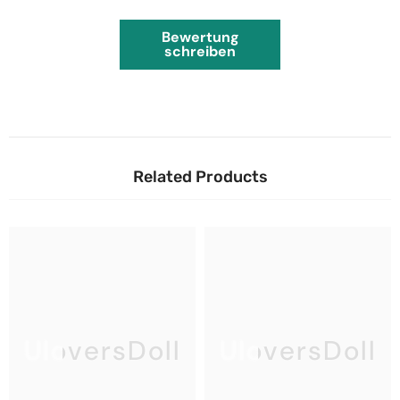
Bewertung
schreiben
Related Products
UloversDoll
UloversDoll