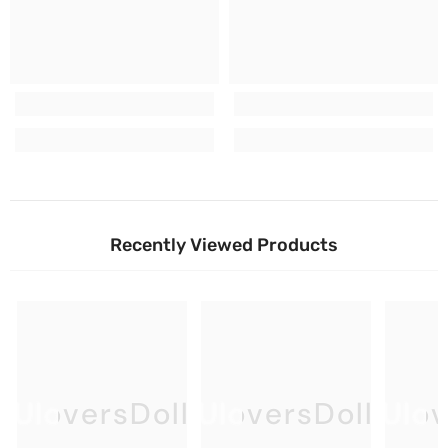
Recently Viewed Products
UloversDoll
UloversDoll
Ulov