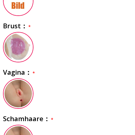
Brust：
Vagina：
Schamhaare：