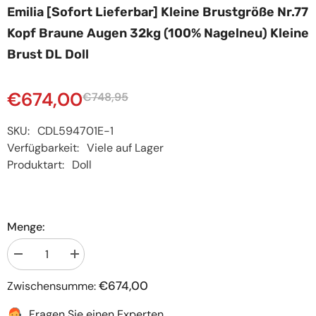
Emilia [Sofort Lieferbar] Kleine Brustgröße Nr.77
Kopf Braune Augen 32kg (100% Nagelneu) Kleine
Brust DL Doll
€674,00
€748,95
SKU:
CDL594701E-1
Verfügbarkeit:
Viele auf Lager
Produktart:
Doll
Menge:
Menge
Menge
verringern
erhöhen
für
für
€674,00
Zwischensumme:
Emilia
Emilia
[Sofort
[Sofort
lieferbar]
lieferbar]
Fragen Sie einen Experten