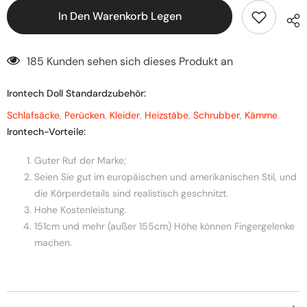
In Den Warenkorb Legen
185 Kunden sehen sich dieses Produkt an
Irontech Doll Standardzubehör:
Schlafsäcke
,
Perücken
,
Kleider
,
Heizstäbe
,
Schrubber
,
Kämme
.
Irontech-Vorteile:
Guter Ruf der Marke;
Seien Sie gut im europäischen und amerikanischen Stil, und
die Körperdetails sind realistisch geschnitzt.
Hohe Kostenleistung.
151cm und mehr (außer 155cm) Höhe können Fingergelenke
machen.