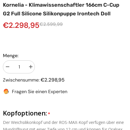
Kornelia - Klimawissenschaftler 166cm C-Cup
G2 Full Silicone Silikonpuppe Irontech Doll
€2.298,95
€2.599,99
Menge:
Menge
Menge
verringern
erhöhen
für
für
€2.298,95
Zwischensumme:
Kornelia
Kornelia
-
-
Klimawissenschaftler
Klimawissenschaftler
Fragen Sie einen Experten
166cm
166cm
C-
C-
Cup
Cup
G2
G2
Kopfoptionen:
Full
Full
Silicone
Silicone
Silikonpuppe
Silikonpuppe
Der Weichsilikonkopf und der ROS-MAX-Kopf verfügen über eine
Irontech
Irontech
Mundöffnung mit einer Tiefe von 12 cm und können für Oralsex
Doll
Doll