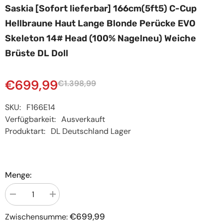
Saskia [Sofort lieferbar] 166cm(5ft5) C-Cup
Hellbraune Haut Lange Blonde Perücke EVO
Skeleton 14# Head (100% Nagelneu) Weiche
Brüste DL Doll
€699,99
€1.398,99
SKU:
F166E14
Verfügbarkeit:
Ausverkauft
Produktart:
DL Deutschland Lager
Menge:
Menge
Menge
verringern
erhöhen
für
für
€699,99
Zwischensumme:
Saskia
Saskia