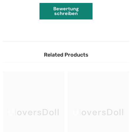
Bewertung
schreiben
Related Products
UloversDoll
UloversDoll