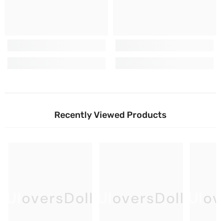
Recently Viewed Products
UloversDoll
UloversDoll
Ulov