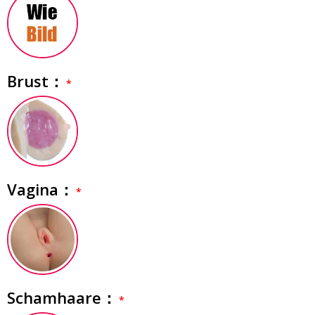
Brust：
Vagina：
Schamhaare：