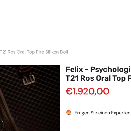
1 Ros Oral Top Fire Silikon Doll
Felix - Psycholo
T21 Ros Oral Top F
€1.920,00
Fragen Sie einen Experten