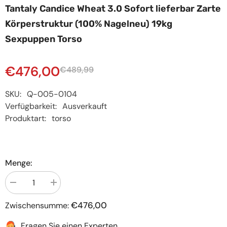
Tantaly Candice Wheat 3.0 Sofort lieferbar Zarte
Körperstruktur (100% Nagelneu) 19kg
Sexpuppen Torso
€476,00
€489,99
SKU:
Q-005-0104
Verfügbarkeit:
Ausverkauft
Produktart:
torso
Menge:
Menge
Menge
verringern
erhöhen
für
für
€476,00
Zwischensumme:
Tantaly
Tantaly
Candice
Candice
Wheat
Wheat
Fragen Sie einen Experten