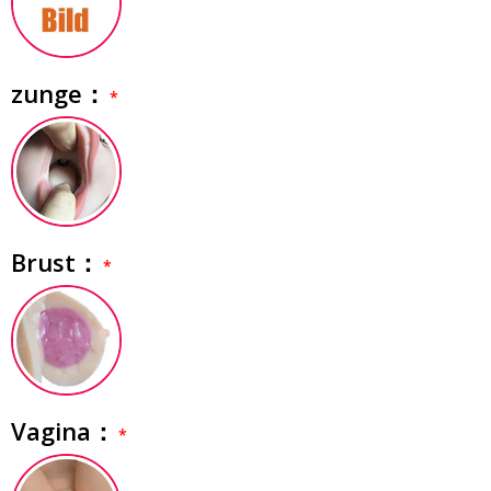
zunge：
Brust：
Vagina：