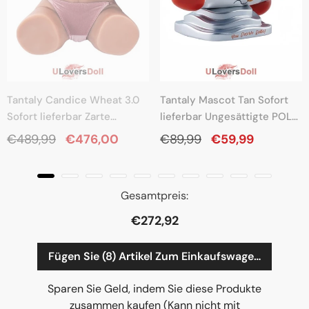
Tantaly Candice Wheat 3.0
Tantaly Mascot Tan Sofort
Sofort lieferbar Zarte
lieferbar Ungesättigte POLY
Körperstruktur (100%
Harzmaterialien Adult Store
€489,99
€476,00
€89,99
€59,99
Nagelneu) 19kg Sexpuppen
Maskottchen Figuren (100%
Torso
Nagelneu) 0.34kg
Gesamtpreis:
€272,92
Sparen Sie Geld, indem Sie diese Produkte
zusammen kaufen (Kann nicht mit